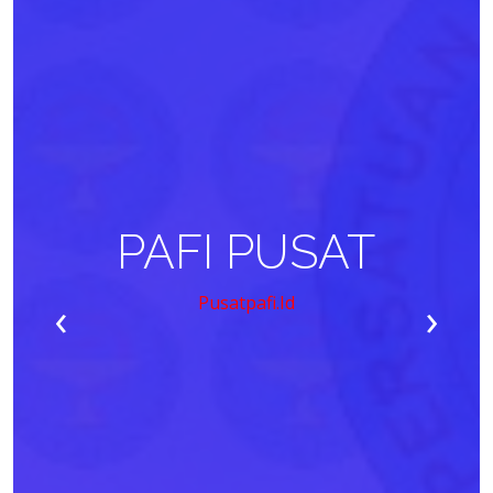
PAFI PUSAT
‹
›
Pusatpafi.id